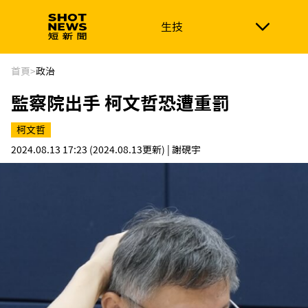
生技
生技
政治
消費生活
在地品牌
財經
健康
首頁
>
政治
監察院出手 柯文哲恐遭重罰
新南向
體育
柯文哲
2024.08.13 17:23
(2024.08.13更新)
| 謝硯宇