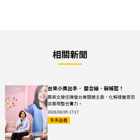
相關新聞
台東小英出手， 整合綠，裂解藍！
蔡英文接任陳瑩台東競總主委，化解綠營恩怨
並展現整合實力。
2026/08/05 17:17
多多益善