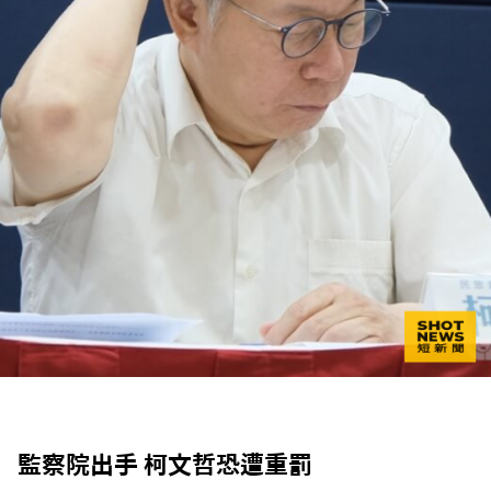
監察院出手 柯文哲恐遭重罰