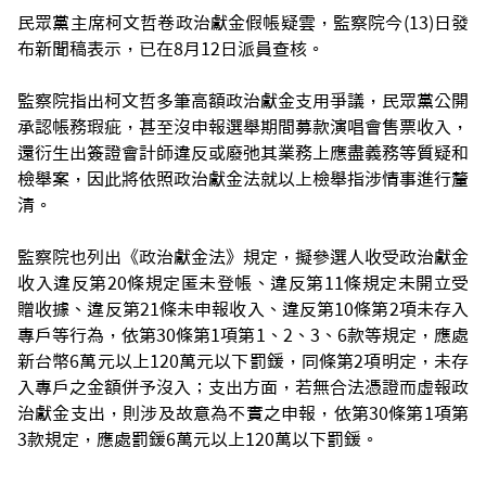
民眾黨主席柯文哲卷政治獻金假帳疑雲，監察院今(13)日發
布新聞稿表示，已在8月12日派員查核。
監察院指出柯文哲多筆高額政治獻金支用爭議，民眾黨公開
承認帳務瑕疵，甚至沒申報選舉期間募款演唱會售票收入，
還衍生出簽證會計師違反或廢弛其業務上應盡義務等質疑和
檢舉案，因此將依照政治獻金法就以上檢舉指涉情事進行釐
清。
監察院也列出《政治獻金法》規定，擬參選人收受政治獻金
收入違反第20條規定匿未登帳、違反第11條規定未開立受
贈收據、違反第21條未申報收入、違反第10條第2項未存入
專戶等行為，依第30條第1項第1、2、3、6款等規定，應處
新台幣6萬元以上120萬元以下罰鍰，同條第2項明定，未存
入專戶之金額併予沒入；支出方面，若無合法憑證而虛報政
治獻金支出，則涉及故意為不實之申報，依第30條第1項第
3款規定，應處罰鍰6萬元以上120萬以下罰鍰。