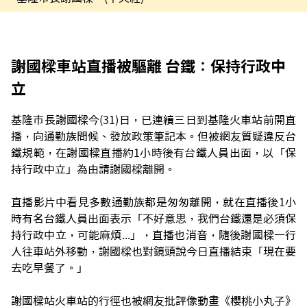
謝國樑車站直播被驅離 台鐵：保持行政中
立
基隆市長謝國樑今(31)日，已連續三日到基隆火車站前開直
播，向通勤族問候、發放政策筆記本。但被網友質疑違反台
鐵規範，在謝國樑直播約1小時後有台鐵人員出面，以「保
持行政中立」為由請謝國樑離開。
直播影片中看見多數通勤族都是匆匆離開，就在直播後1小
時有名台鐵人員出面表示「不好意思，我們台鐵還是必須保
持行政中立，可能麻煩...」，直播也消音，隨後謝國樑一行
人往車站外移動，謝國樑也對鏡頭說今日直播結束「現在要
去吃早餐了。」
謝國樑站火車站的行徑也被網友批評像動畫《櫻桃小丸子》