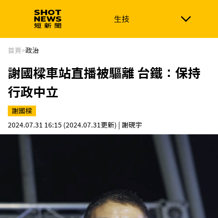
生技
生技
政治
消費生活
在地品牌
財經
健康
首頁
>
政治
謝國樑車站直播被驅離 台鐵：保持
新南向
體育
行政中立
謝國樑
2024.07.31 16:15
(2024.07.31更新)
| 謝硯宇