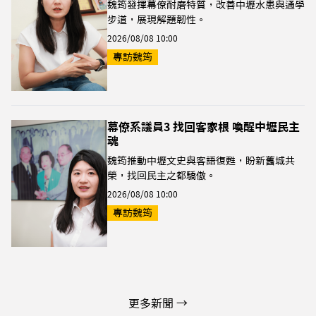
魏筠發揮幕僚耐磨特質，改善中壢水患與通學
步道，展現解題韌性。
2026/08/08 10:00
專訪魏筠
幕僚系議員3 找回客家根 喚醒中壢民主
魂
魏筠推動中壢文史與客語復甦，盼新舊城共
榮，找回民主之都驕傲。
2026/08/08 10:00
專訪魏筠
更多新聞 →