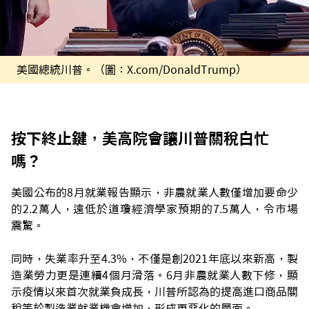
美國總統川普。（圖：X.com/DonaldTrump）
按下終止鍵，美高院會讓川普關稅白忙
嗎？
美國公布的8月就業報告顯示，非農就業人數僅增加要命少
的2.2萬人，遠低於道瓊經濟學家預期的7.5萬人，令市場
震驚。
同時，失業率升至4.3%，不僅是創2021年底以來新高，製
造業勞力更是連續4個月滑落。6月非農就業人數下修，顯
示疫情以來首次就業負成長，川普所認為的提高進口商品關
稅等於製造業就業機會增加，形成更惡化的層面。