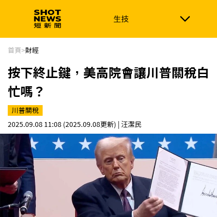
生技
生技
政治
消費生活
在地品牌
財經
健康
首頁
>
財經
按下終止鍵，美高院會讓川普關稅白
新南向
體育
忙嗎？
川普關稅
2025.09.08 11:08
(2025.09.08更新)
| 汪潔民