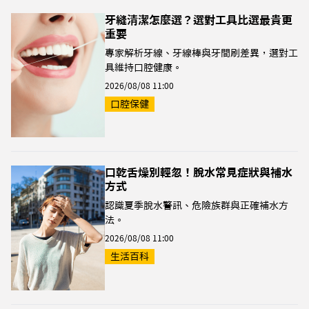
牙縫清潔怎麼選？選對工具比選最貴更
重要
專家解析牙線、牙線棒與牙間刷差異，選對工
具維持口腔健康。
2026/08/08 11:00
口腔保健
口乾舌燥別輕忽！脫水常見症狀與補水
方式
認識夏季脫水警訊、危險族群與正確補水方
法。
2026/08/08 11:00
生活百科