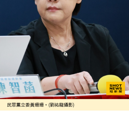
民眾黨立委黃珊珊。(劉祐龍攝影)