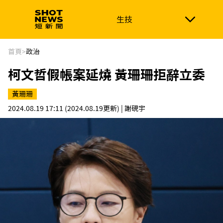
生技
生技
政治
消費生活
在地品牌
財經
健康
首頁
>
政治
柯文哲假帳案延燒 黃珊珊拒辭立委
新南向
體育
黃珊珊
2024.08.19 17:11
(2024.08.19更新)
| 謝硯宇