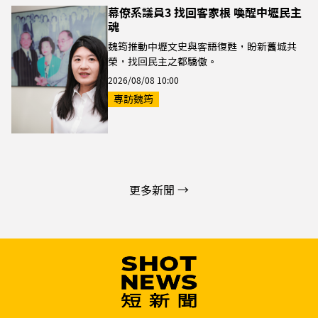
幕僚系議員3 找回客家根 喚醒中壢民主
魂
魏筠推動中壢文史與客語復甦，盼新舊城共
榮，找回民主之都驕傲。
2026/08/08 10:00
專訪魏筠
更多新聞 →