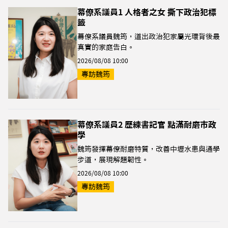
幕僚系議員1 人格者之女 撕下政治犯標
籤
幕僚系議員魏筠，道出政治犯家屬光環背後最
真實的家庭告白。
2026/08/08 10:00
專訪魏筠
幕僚系議員2 歷練書記官 點滿耐磨市政
學
魏筠發揮幕僚耐磨特質，改善中壢水患與通學
步道，展現解題韌性。
2026/08/08 10:00
專訪魏筠