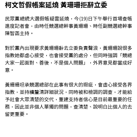
柯文哲假帳案延燒 黃珊珊拒辭立委
民眾黨總統大選假帳疑雲延燒，今(19)日下午舉行首場查帳
進度記者會，由時任競選總幹事黃珊珊、時任副競選總幹事
陳智菡主持。
對於黨內出現要求黃珊珊辭去立委負責聲浪，黃珊珊說很多
指教她都虛心接受，也會接受黨的處分，但同時強調「競總
大家一起面對、善後，不是個人問題」，外界意見都當成好
意。
黃珊珊坦承競選總部在此事有很大的瑕疵，會虛心接受各界
指教，並持續釐清詳細狀況，同時被和檢調的調查，才能給
予社會大眾清楚的交代，重建支持者信心是目前最重要的任
務，因此並非個人單獨的問題，查清楚、說明白比個人的去
留更重要。