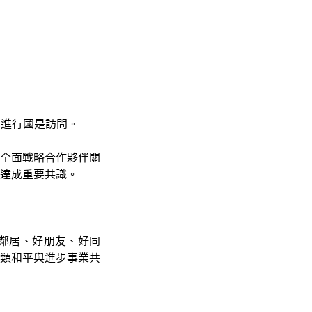
南進行國是訪問。
全面戰略合作夥伴關
達成重要共識。
鄰居、好朋友、好同
類和平與進步事業共