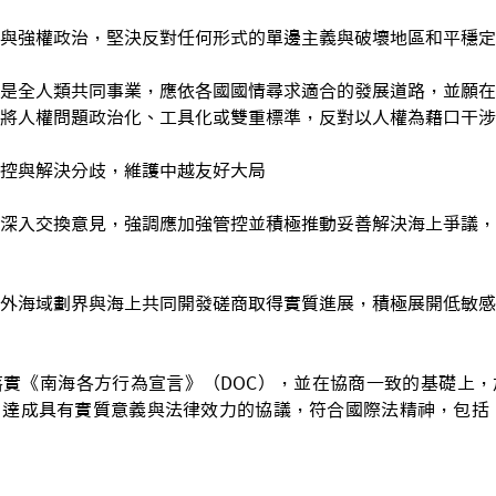
與強權政治，堅決反對任何形式的單邊主義與破壞地區和平穩定
是全人類共同事業，應依各國國情尋求適合的發展道路，並願在
將人權問題政治化、工具化或雙重標準，反對以人權為藉口干涉
控與解決分歧，維護中越友好大局
深入交換意見，強調應加強管控並積極推動妥善解決海上爭議，
外海域劃界與海上共同開發磋商取得實質進展，積極展開低敏感
實《南海各方行為宣言》（DOC），並在協商一致的基礎上，
日達成具有實質意義與法律效力的協議，符合國際法精神，包括《