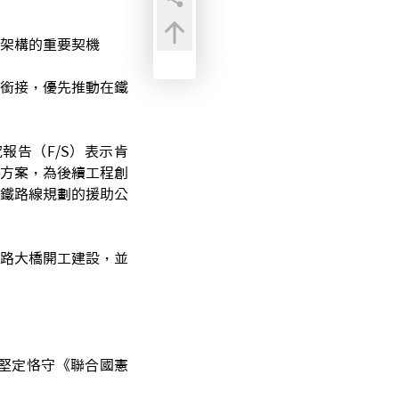
架構的重要契機
銜接，優先推動在鐵
告（F/S）表示肯
方案，為後續工程創
鐵路線規劃的援助公
路大橋開工建設，並
堅定恪守《聯合國憲