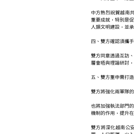
中方熱烈祝賀越南共
重要成就，特別是促
人類文明建設，並承
四、雙方確認須攜手
雙方同意透過互訪、
層會晤與理論研討，
五、雙方重申需打造
雙方將強化兩軍隊的
也將加強執法部門的
機制的作用，提升在
雙方將深化越南公