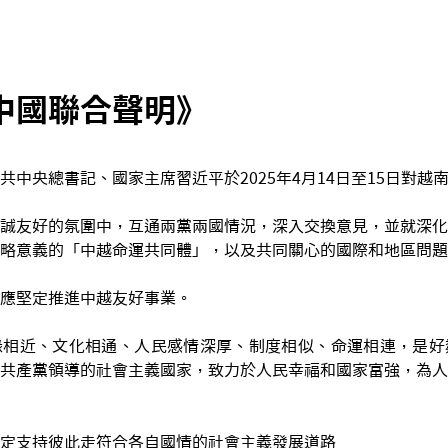
中國聯合聲明》
共中央總書記、國家主席習近平於2025年4月14日至15日對越
誠友好的氛圍中，互通兩黨兩國情況，深入交換意見，並就深化
略意義的「中越命運共同體」，以及共同關心的國際和地區問題
應堅定推進中越友好事業。
緣相近、文化相通、人民感情深厚、制度相似、命運相連，是好
共產黨領導的社會主義國家，致力於人民幸福和國家富強，為人
定支持彼此走符合各自國情的社會主義發展道路