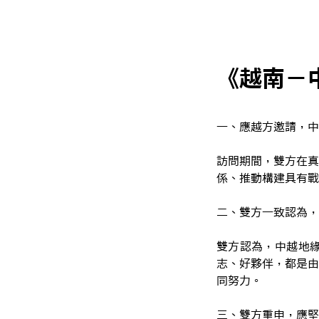
《越南－
一、應越方邀請，中
訪問期間，雙方在真
係、推動構建具有戰
二、雙方一致認為，
雙方認為，中越地
志、好夥伴，都是由
同努力。
三、雙方重申，應堅