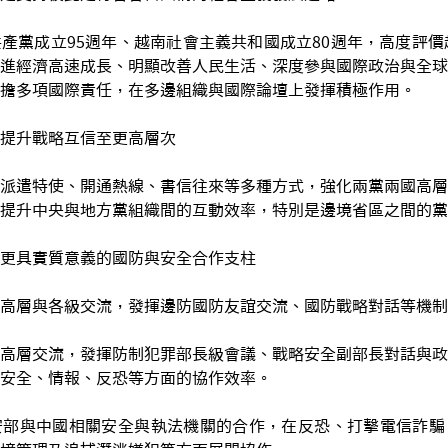
產黨成立95週年、越南社會主義共和國成立80週年，高度評價
進經濟高速成長、明顯改善人民生活、深度參與國際政治與全球
擔多項國際責任，在多邊組織與國際論壇上發揮積極作用。
提升戰略互信至更高層次
派遣特使、開通熱線、書信往來等多種方式，強化兩黨兩國高層
提升中央與地方黨組織間的互動效率，特別是邊境省區之間的黨
更具實質意義的國防與安全合作支柱
高層與各級交流，發揮邊防國防友誼交流、國防戰略對話等機制
高層交流，發揮防制犯罪部長級會議、戰略安全副部長對話與政
安全、情報、反恐等方面的協作效率。
安部與中國相關安全與執法機關的合作，在反恐、打擊電信詐騙