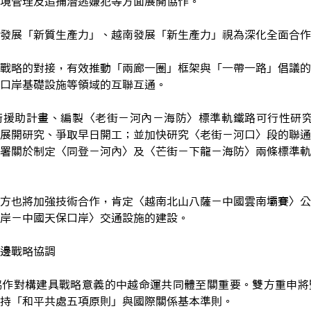
境管理及追捕潛逃嫌犯等方面展開協作。
發展「新質生產力」、越南發展「新生產力」視為深化全面合作
戰略的對接，有效推動「兩廊一圈」框架與「一帶一路」倡議的
口岸基礎設施等領域的互聯互通。
援助計畫、編製〈老街－河內－海防〉標準軌鐵路可行性研究報
展開研究、爭取早日開工；並加快研究〈老街－河口〉段的聯通
署關於制定〈同登－河內〉及〈芒街－下龍－海防〉兩條標準軌
方也將加強技術合作，肯定〈越南北山八薩－中國雲南壩賽〉公
岸－中國天保口岸〉交通設施的建設。
邊戰略協調
協作對構建具戰略意義的中越命運共同體至關重要。雙方重申將
持「和平共處五項原則」與國際關係基本準則。