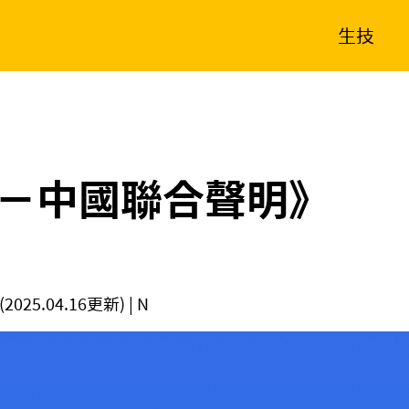
生技
消費生活
在地品牌
財經
健康
新南向
體育
－中國聯合聲明》
(2025.04.16更新)
| N