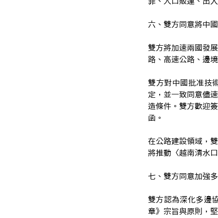
罪、人口販運、出入
六、雙方同意將中國
雙方將加速兩國發展
路、高速公路、邊境
雙方對中國批准技術
定，並一致同意儘速
造條件。雙方歡迎簽
函。
在公路建設領域，雙
將推動〈越南清水口
七、雙方同意加強多
雙方認為深化多邊
章》宗旨與原則，堅