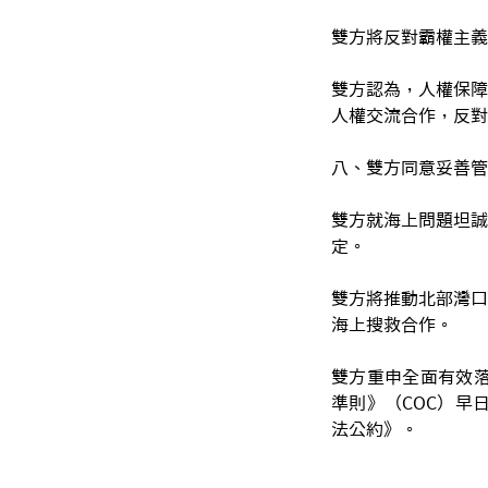
雙方將反對霸權主義
雙方認為，人權保障
人權交流合作，反對
八、雙方同意妥善管
雙方就海上問題坦誠
定。
雙方將推動北部灣口
海上搜救合作。
雙方重申全面有效落
準則》（COC）早
法公約》。