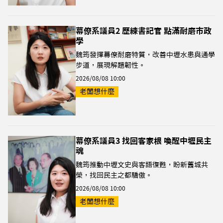
幕僚系議員2 歷練書記官 點滿耐磨市政
學
魏筠發揮幕僚耐磨特質，改善中壢水患與通學
步道，展現解題韌性。
2026/08/08 10:00
老闆想什麼
幕僚系議員3 找回客家根 喚醒中壢民主
魂
魏筠推動中壢文史與客語復甦，盼新舊城共
榮，找回民主之都驕傲。
2026/08/08 10:00
老闆想什麼