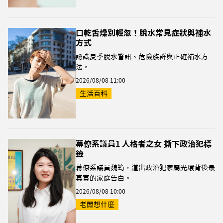
口乾舌燥別輕忽！脫水常見症狀與補水
方式
認識夏季脫水警訊、危險族群與正確補水方
法。
2026/08/08 11:00
生活百科
幕僚系議員1 人格者之女 撕下政治犯標
籤
幕僚系議員魏筠，道出政治犯家屬光環背後最
真實的家庭告白。
2026/08/08 10:00
老闆想什麼