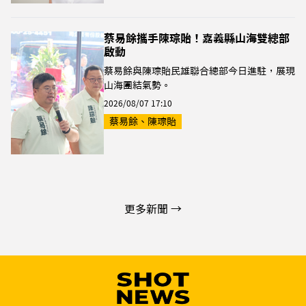
蔡易餘攜手陳琮貽！嘉義縣山海雙總部
啟動
蔡易餘與陳琮貽民雄聯合總部今日進駐，展現
山海團結氣勢。
2026/08/07 17:10
蔡易餘、陳琮貽
更多新聞 →