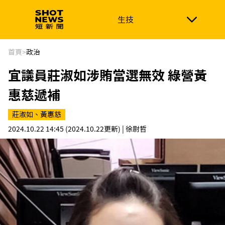
生技
生技
政治
消費生活
在地品牌
財經
健康
首頁
>
政治
宜議員莊淑如涉賄當選無效 綠營黃
新南向
體育
惠慈遞補
莊淑如、黃惠慈
2024.10.22 14:45
(2024.10.22更新)
| 徐尉哲