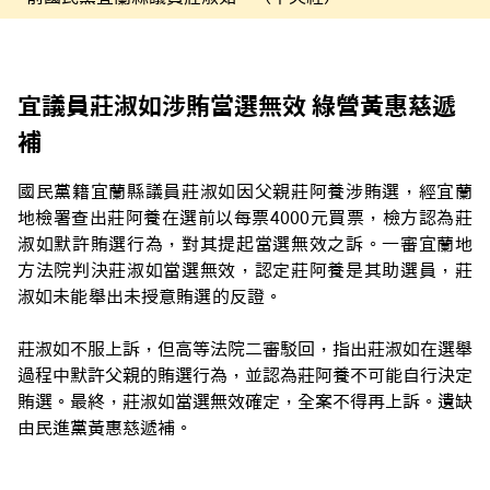
宜議員莊淑如涉賄當選無效 綠營黃惠慈遞
補
國民黨籍宜蘭縣議員莊淑如因父親莊阿養涉賄選，經宜蘭
地檢署查出莊阿養在選前以每票4000元買票，檢方認為莊
淑如默許賄選行為，對其提起當選無效之訴。一審宜蘭地
方法院判決莊淑如當選無效，認定莊阿養是其助選員，莊
淑如未能舉出未授意賄選的反證。
莊淑如不服上訴，但高等法院二審駁回，指出莊淑如在選舉
過程中默許父親的賄選行為，並認為莊阿養不可能自行決定
賄選。最終，莊淑如當選無效確定，全案不得再上訴。遺缺
由民進黨黃惠慈遞補。