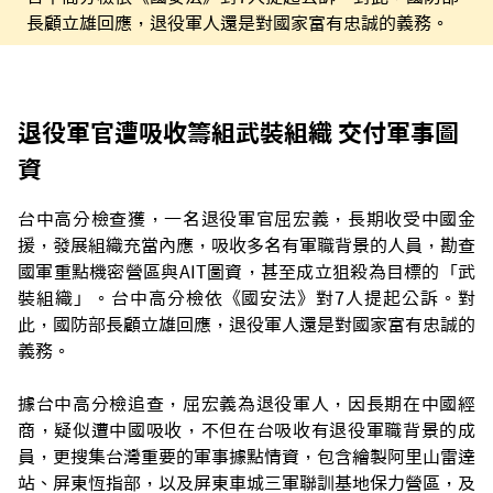
長顧立雄回應，退役軍人還是對國家富有忠誠的義務。
退役軍官遭吸收籌組武裝組織 交付軍事圖
資
台中高分檢查獲，一名退役軍官屈宏義，長期收受中國金
援，發展組織充當內應，吸收多名有軍職背景的人員，勘查
國軍重點機密營區與AIT圖資，甚至成立狙殺為目標的「武
裝組織」。台中高分檢依《國安法》對7人提起公訴。對
此，國防部長顧立雄回應，退役軍人還是對國家富有忠誠的
義務。
據台中高分檢追查，屈宏義為退役軍人，因長期在中國經
商，疑似遭中國吸收，不但在台吸收有退役軍職背景的成
員，更搜集台灣重要的軍事據點情資，包含繪製阿里山雷達
站、屏東恆指部，以及屏東車城三軍聯訓基地保力營區，及