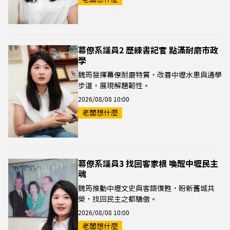
幕僚系議員2 歷練書記官 點滿耐磨市政
學
魏筠發揮幕僚耐磨特質，改善中壢水患與通學
步道，展現解題韌性。
2026/08/08 10:00
老闆想什麼
幕僚系議員3 找回客家根 喚醒中壢民主
魂
魏筠推動中壢文史與客語復甦，盼新舊城共
榮，找回民主之都驕傲。
2026/08/08 10:00
老闆想什麼