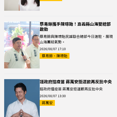
蔡易餘攜手陳琮貽！嘉義縣山海雙總部
啟動
蔡易餘與陳琮貽民雄聯合總部今日進駐，展現
山海團結氣勢。
2026/08/07 17:10
蔡易餘、陳琮貽
誣政府擋疫苗 蔣萬安拒道歉再反批中央
誣政府擋疫苗 蔣萬安拒道歉再反批中央
2026/08/07 13:30
蔣萬安