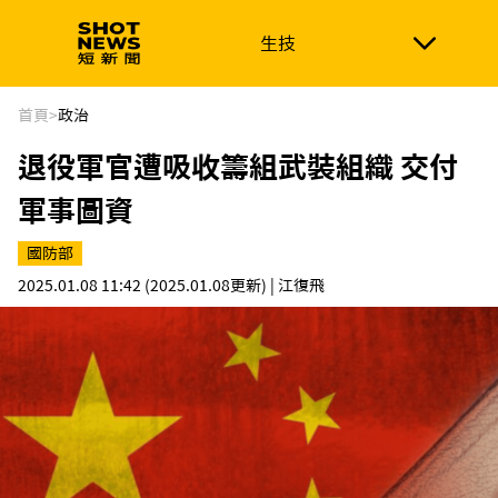
生技
生技
政治
消費生活
在地品牌
財經
健康
首頁
>
政治
退役軍官遭吸收籌組武裝組織 交付
新南向
體育
軍事圖資
國防部
2025.01.08 11:42
(2025.01.08更新)
| 江復飛