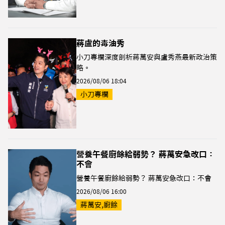
蔣盧的毒油秀
小刀專欄深度剖析蔣萬安與盧秀燕最新政治策
略。
2026/08/06 18:04
小刀專欄
營養午餐廚餘給弱勢？ 蔣萬安急改口：
不會
營養午餐廚餘給弱勢？ 蔣萬安急改口：不會
2026/08/06 16:00
蔣萬安,廚餘