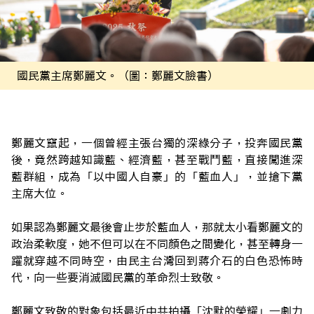
國民黨主席鄭麗文。（圖：鄭麗文臉書）
鄭麗文竄起，一個曾經主張台獨的深綠分子，投奔國民黨
後，竟然跨越知識藍、經濟藍，甚至戰鬥藍，直接闖進深
藍群組，成為「以中國人自豪」的「藍血人」，並搶下黨
主席大位。
如果認為鄭麗文最後會止步於藍血人，那就太小看鄭麗文的
政治柔軟度，她不但可以在不同顏色之間變化，甚至轉身一
躍就穿越不同時空，由民主台灣回到蔣介石的白色恐怖時
代，向一些要消滅國民黨的革命烈士致敬。
鄭麗文致敬的對象包括最近中共拍攝「沈默的榮耀」一劇力