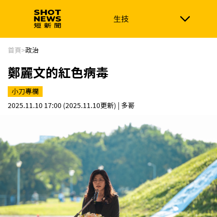
生技
生技
政治
消費生活
在地品牌
財經
健康
首頁
>
政治
鄭麗文的紅色病毒
新南向
體育
小刀專欄
2025.11.10 17:00
(2025.11.10更新)
| 多哥