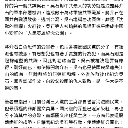
捧的第一號共諜吳石。吳石對中共最大的功勞就是洩露蔣介
石的軍事部署機密，造成數十萬蔣軍被共軍殲滅。蔣介石在
國共內戰潰敗後，逃到台灣，吳石堪稱居功厥偉，難怪「沈
默的榮耀」火紅後，吳石等人被槍斃的馬場町幾乎變成中國
小粉紅的「人民英雄紀念公園」。
蔣介石白色恐怖的受害者，包括各種反國民黨的分子，有獨
派也有統派，有思想犯也有著手實施的行為犯，而吳石則是
證據確鑿的共諜，因此對老蔣而言，吳石被槍決是罪有應
得，剛好而已。即使撇開蔣介石，吳石也是使國民黨痛失江
山的禍首，無論藍將如何與紅和解，外省族群後代紀念吳
石，無異認賊作父，向殺父殺祖的仇人致敬，是一件大逆不
道的事。
筆者曾指出，目前台灣三大黨的主席都曾誓言消滅國民黨，
但最積極的非鄭麗文莫屬。國民黨的深藍已逐漸染紅，再也
分不清其中的分際，而鄭麗文出任黨主席，一方面代表這股
藍變紅的趨勢，且藉著紀念吳石等行動，使藍變紅公開化；