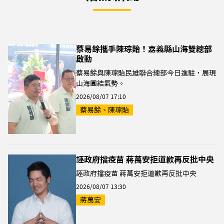
蔡易餘攜手陳琮貽！嘉義縣山海雙總部
啟動
蔡易餘與陳琮貽民雄聯合總部今日進駐，展現
山海團結氣勢。
2026/08/07 17:10
蔡易餘、陳琮貽
誣政府擋疫苗 蔣萬安拒道歉再反批中央
誣政府擋疫苗 蔣萬安拒道歉再反批中央
2026/08/07 13:30
蔣萬安