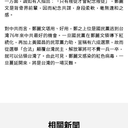
一方面，誠如有人指出︰「只有叛徒才會紀念叛徒」，鄭麗
文是背骨界前輩，因而紀念共諜，身段柔軟，毫無違和之
感。
對中共而言，鄭麗文堪用、好用，鄭之上位是國民黨逃到台
灣76年來中共最好的機會。一旦國民黨在鄭麗文領導下紅
統化，再加上黃國昌的民眾黨力助，宣稱有六成選票，故而
從選舉「合法」顛覆台灣民主，解放軍將可不費一兵一卒，
就可以佔領台灣了。由此可見，鄭麗文感染的紅色病毒，一
旦蔓延開來，將是台灣的一場災難。
相關新聞