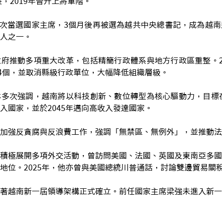
長，2019年晉升上將軍階。
林首次當選國家主席，3個月後再被選為越共中央總書記，成為越
人之一。
府推動多項重大改革，包括精簡行政體系與地方行政區重整。2
34個，並取消縣級行政單位，大幅降低組織層級。
多次強調，越南將以科技創新、數位轉型為核心驅動力，目標在
入國家，並於2045年邁向高收入發達國家。
加強反貪腐與反浪費工作，強調「無禁區、無例外」，並推動法
積極展開多項外交活動，曾訪問美國、法國、英國及東南亞多國
地位。2025年，他亦曾與美國總統川普通話，討論雙邊貿易關
著越南新一屆領導架構正式確立。前任國家主席梁強未進入新一