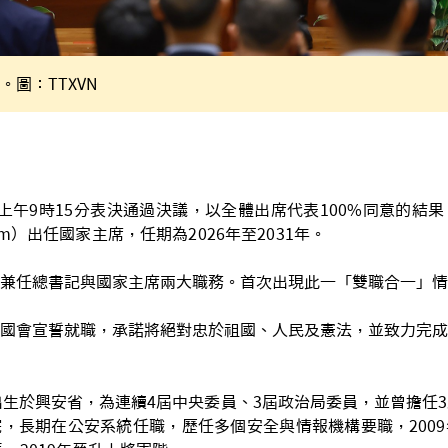
圖：TTXVN
上午9時15分表決通過決議，以全體出席代表100%同意的結
âm）出任國家主席，任期為2026年至2031年。
兼任總書記與國家主席兩大職務。首次出現此一「雙職合一」情況
國會宣誓就職，承諾將絕對忠於祖國、人民及憲法，並致力完成
出生於興安省，為連續4屆中央委員、3屆政治局委員，並曾擔任
，長期在公安系統任職，歷任多個安全與情報機構要職，200