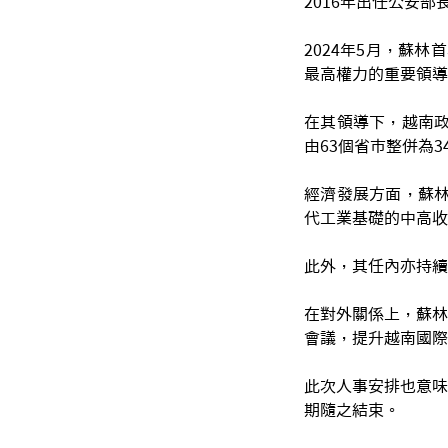
2016年出任公安部
2024年5月，蘇
最高權力的重要領導
在其領導下，越南政
由63個省市整併為
經濟發展方面，蘇林
代工業基礎的中高收
此外，其任內亦持續
在對外關係上，蘇林
會議，提升越南國際
此次人事安排也意味
期隨之結束。