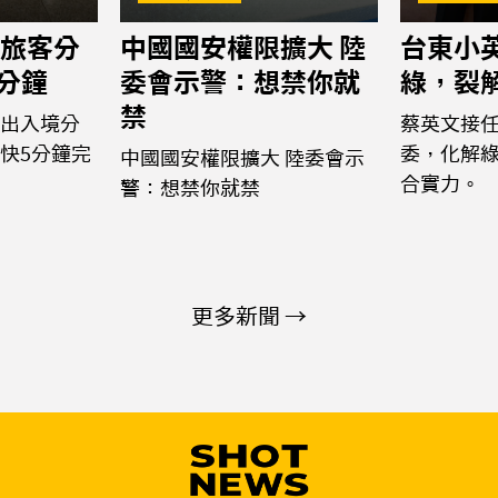
旅客分
中國國安權限擴大 陸
台東小
5分鐘
委會示警：想禁你就
綠，裂
禁
出入境分
蔡英文接
快5分鐘完
委，化解
中國國安權限擴大 陸委會示
合實力。
警：想禁你就禁
更多新聞 →