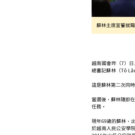
蘇林主席宣誓就職。
越南國會昨（7）日
總書記蘇林（Tô L
這是蘇林第二次同時
當選後，蘇林隨即在
任務。
現年69歲的蘇林，
於越南人民公安學院