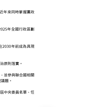
南近年來同時掌握黨政
025年全國行政區劃
2030年前成為具現
治原則落實。
，並參與聯合國相關
稅議題。
屆中央委員名單，任