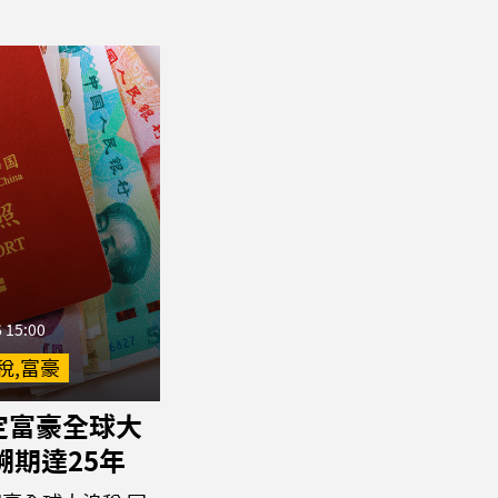
 15:00
稅,富豪
定富豪全球大
溯期達25年