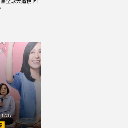
豪全球大追稅 回
年
 17:17
善