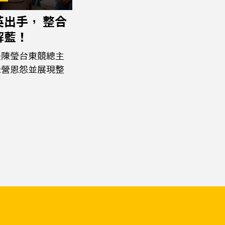
英出手， 整合
解藍！
任陳瑩台東競總主
綠營恩怨並展現整