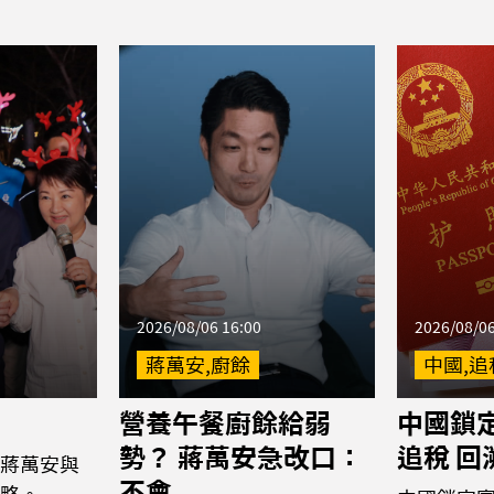
2026/08/06 16:00
2026/08/06
蔣萬安,廚餘
中國,追
營養午餐廚餘給弱
中國鎖
勢？ 蔣萬安急改口：
追稅 回
蔣萬安與
不會
略。