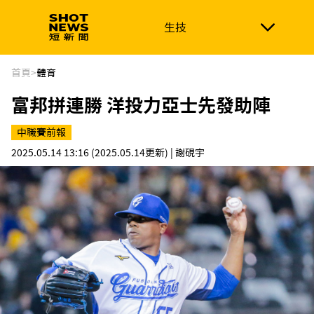
生技
生技
政治
消費生活
在地品牌
財經
健康
首頁
>
體育
富邦拼連勝 洋投力亞士先發助陣
新南向
體育
中職賽前報
2025.05.14 13:16
(2025.05.14更新)
| 謝硯宇