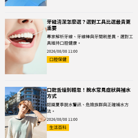
牙縫清潔怎麼選？選對工具比選最貴更
重要
專家解析牙線、牙線棒與牙間刷差異，選對工
具維持口腔健康。
2026/08/08 11:00
口腔保健
口乾舌燥別輕忽！脫水常見症狀與補水
方式
認識夏季脫水警訊、危險族群與正確補水方
法。
2026/08/08 11:00
生活百科