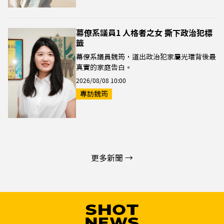
幕僚系議員1 人格者之女 撕下政治犯標
籤
幕僚系議員魏筠，道出政治犯家屬光環背後最
真實的家庭告白。
2026/08/08 10:00
專訪魏筠
更多新聞 →