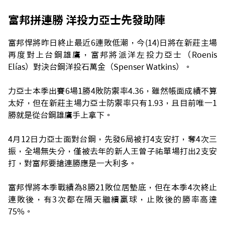
富邦拼連勝 洋投力亞士先發助陣
富邦悍將昨日終止最近6連敗低潮，今(14)日將在新莊主場
再度對上台鋼雄鷹，富邦將派洋左投力亞士（Roenis
Elías）對決台鋼洋投石萬金（Spenser Watkins）。
力亞士本季出賽6場1勝4敗防禦率4.36，雖然帳面成績不算
太好，但在新莊主場力亞士防禦率只有1.93，且目前唯一1
勝就是從台鋼雄鷹手上拿下。
4月12日力亞士面對台鋼，先發6局被打4支安打，奪4次三
振，全場無失分，僅被去年的新人王曾子祐單場打出2支安
打，對富邦要搶連勝應是一大利多。
富邦悍將本季戰績為8勝21敗位居墊底，但在本季4次終止
連敗後，有3次都在隔天繼續贏球，止敗後的勝率高達
75%。