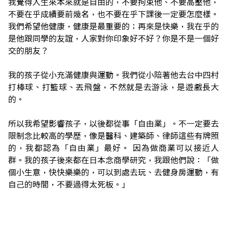
我覺得人生來本來就是自由的，不要拘束他、不要高壓他，
不要在乎成績要前幾名，也不要在乎下課後一定要怎麼樣。
我們希望他健康，健康是最重要的；再來是快樂，我在乎的
是他跟同學的友誼，人家對你印象好不好？你是不是一個好
交的朋友？
我的孩子從小充滿健康與運動。我們從小陪著他去台中四村
打棒球、打籃球、丟飛盤，不然就是去游泳，是遊戲長大
的。
所以我希望影響孩子，以後都從事「自由業」。不一定要去
限制念比較高的學歷，像是醫科、建築師、律師這些有牌照
的，我都認為「自由業」最好。 因為做商業可以接近人
群。我的孩子後來都在日本念商學研究，我跟他們說：「做
個小生意，快快樂樂的，可以到處去玩、去健身房運動，有
自己的時間，不要過得太死板。」