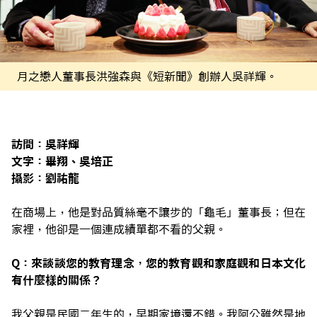
月之戀人董事長洪強森與《短新聞》創辦人吳祥輝。
訪問：吳祥輝
文字：畢翔、吳培正
攝影：劉祐龍
在商場上，他是對品質絲毫不讓步的「龜毛」董事長；但在
家裡，他卻是一個連成績單都不看的父親。
Q：來談談您的教育理念，您的教育觀和家庭觀和日本文化
有什麼樣的關係？
我父親是民國二年生的，早期家境還不錯。我阿公雖然是地