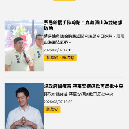
蔡易餘攜手陳琮貽！嘉義縣山海雙總部
啟動
蔡易餘與陳琮貽民雄聯合總部今日進駐，展現
山海團結氣勢。
2026/08/07 17:10
蔡易餘、陳琮貽
誣政府擋疫苗 蔣萬安拒道歉再反批中央
誣政府擋疫苗 蔣萬安拒道歉再反批中央
2026/08/07 13:30
蔣萬安