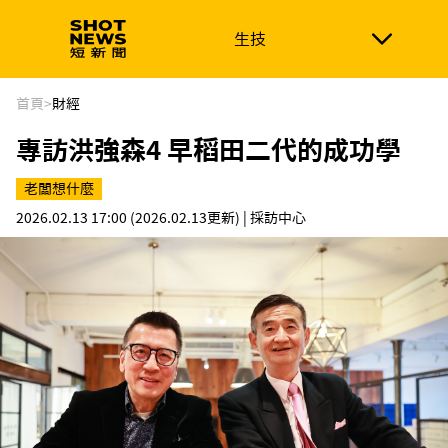
生技
生技
政治
消費生活
在地品牌
財經
健康
首頁
>
財經
專訪洪強森4 早稻田二代的成功學
新南向
體育
老闆想什麼
2026.02.13 17:00
(2026.02.13更新)
| 採訪中心