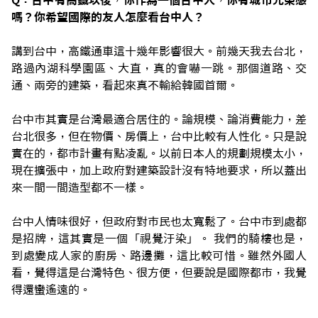
Q：台中有高鐵以後，你作為一個台中人，你有城市光榮感
嗎？你希望國際的友人怎麼看台中人？
講到台中，高鐵通車這十幾年影響很大。前幾天我去台北，
路過內湖科學園區、大直，真的會嚇一跳。那個道路、交
通、兩旁的建築，看起來真不輸給韓國首爾。
台中市其實是台灣最適合居住的。論規模、論消費能力，差
台北很多，但在物價、房價上，台中比較有人性化。只是說
實在的，都市計畫有點凌亂。以前日本人的規劃規模太小，
現在擴張中，加上政府對建築設計沒有特地要求，所以蓋出
來一間一間造型都不一樣。
台中人情味很好，但政府對市民也太寬鬆了。台中市到處都
是招牌，這其實是一個「視覺汙染」。 我們的騎樓也是，
到處變成人家的廚房、路邊攤，這比較可惜。雖然外國人
看，覺得這是台灣特色、很方便，但要說是國際都市，我覺
得還蠻遙遠的。