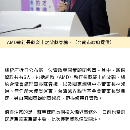
AMD執行長蘇姿丰之父蘇春槐。（台南市政府提供）
總統府近日公布新一波資政與國策顧問名單。其中，新聘
資政共有6人，包括超微（AMD）執行長蘇姿丰的父親、紐
約台灣會館理事長蘇春槐，以及國家訓練中心董事長林鴻
道、無任所大使吳運東、台灣醫界聯盟基金會董事長吳樹
民，另由原國策顧問黃越綏、范振修轉任資政。
值得注意的是，蘇春槐除長期投入僑界事務外，日前也當選
民進黨美東黨部主委，此次獲聘資政備受關注。