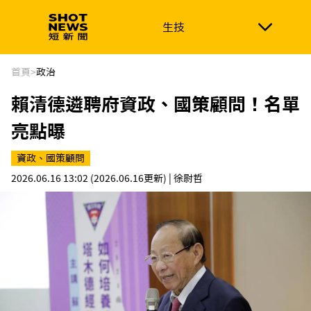
生技
生技
政治
消費生活
在地品牌
財經
健康
首頁
>
政治
賴清德遴聘府資政、國策顧問！名單
新南向
體育
亮點曝
資政、國策顧問
2026.06.16 13:02
(2026.06.16更新)
| 徐尉哲