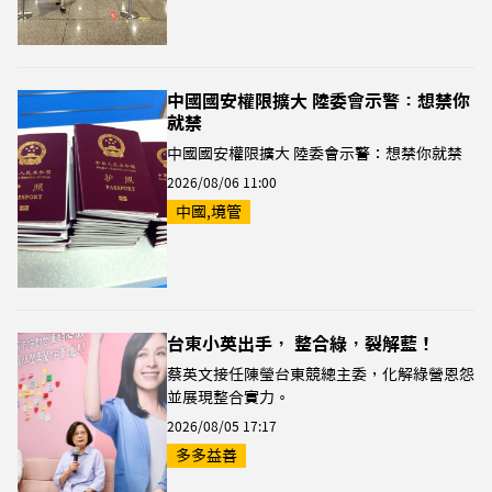
中國國安權限擴大 陸委會示警：想禁你
就禁
中國國安權限擴大 陸委會示警：想禁你就禁
2026/08/06 11:00
中國,境管
台東小英出手， 整合綠，裂解藍！
蔡英文接任陳瑩台東競總主委，化解綠營恩怨
並展現整合實力。
2026/08/05 17:17
多多益善