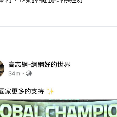
練耶 」、「不知道草到底在哪個平行時空欸」