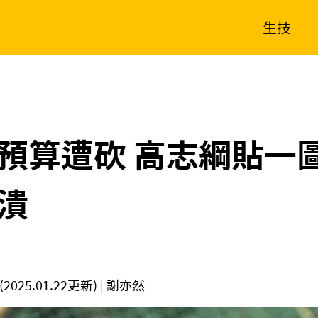
生技
消費生活
在地品牌
財經
健康
新南向
體育
預算遭砍 高志綱貼一
潰
(2025.01.22更新)
| 謝亦然