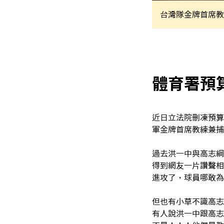
台灣隊金牌首席教
體育署預
近日立法院刪凍預算
軍金牌首席教練兼捕
過去洪一中與高志綱
得到網友一片讚聲相
進攻了，球員哪敢為
但也有小草不識高志
有人說洪一中跟高志