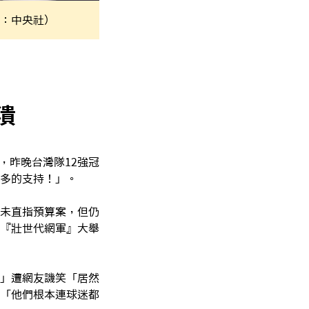
：中央社）
潰
，昨晚台灣隊12強冠
多的支持！」。
未直指預算案，但仍
『壯世代網軍』大舉
」遭網友譏笑「居然
「他們根本連球迷都