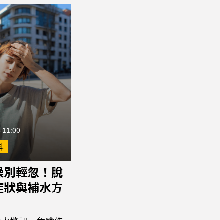
 11:00
科
燥別輕忽！脫
症狀與補水方