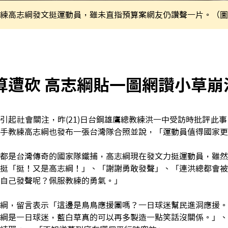
練高志綱發文挺運動員，雖未直指預算案網友仍讚聲一片。（圖
算遭砍 高志綱貼一圖網讚小草崩
引起社會關注，昨(21)日台鋼雄鷹總教練洪一中受訪時批評此事
手教練高志綱也發布一張台灣隊合照並說，「運動員值得國家更
都是台灣傳奇的國家隊鐵捕，高志綱現在發文力挺運動員，雖然
挺「挺！又是高志綱！」、「謝謝勇敢發聲」、「連洪總都會被
自己發聲呢？佩服教練的勇氣。」
綱，留言表示「這邊是鳥鳥應援團嗎？一日球迷幫民進洞應援。
綱是一日球迷，藍白草真的可以再多製造一點笑話沒關係。」、