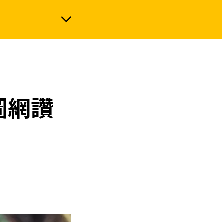
政治
圖網讚